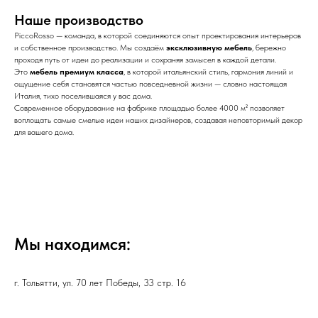
Наше производство
PiccoRosso — команда, в которой соединяются опыт проектирования интерьеров
и собственное производство. Мы создаём
эксклюзивную мебель
, бережно
проходя путь от идеи до реализации и сохраняя замысел в каждой детали.
Это
мебель премиум класса
, в которой итальянский стиль, гармония линий и
ощущение себя становятся частью повседневной жизни — словно настоящая
Италия, тихо поселившаяся у вас дома.
Современное оборудование на фабрике площадью более 4000 м² позволяет
воплощать самые смелые идеи наших дизайнеров, создавая неповторимый декор
для вашего дома.
Мы находимся:
г. Тольятти, ул. 70 лет Победы, 33 стр. 16